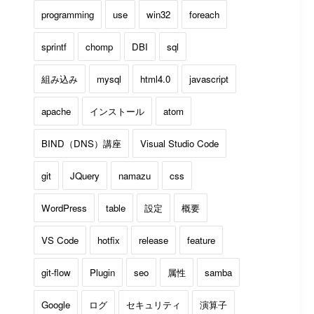
programming
use
win32
foreach
sprintf
chomp
DBI
sql
組み込み
mysql
html4.0
javascript
apache
インストール
atom
BIND（DNS）講座
Visual Studio Code
git
JQuery
namazu
css
WordPress
table
設定
概要
VS Code
hotfix
release
feature
git-flow
Plugin
seo
属性
samba
Google
ログ
セキュリティ
演算子