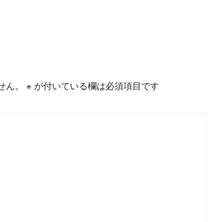
#
MySQL
#
Git
#
Command Line
#
B
l
o
g
#
Music
#
Science
せん。
※
が付いている欄は必須項目です