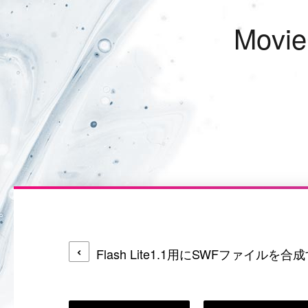
M
o
v
i
e
Flash Lite1.1用にSWFファイルを合