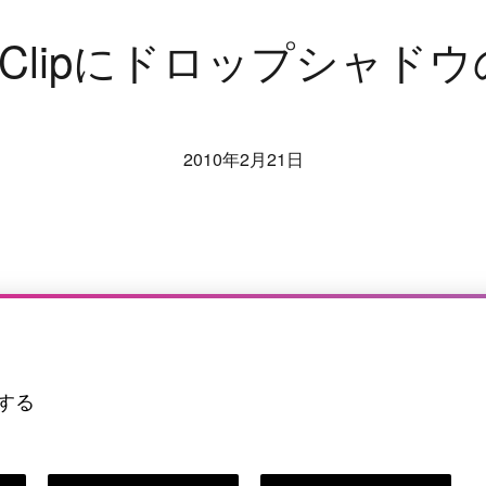
C
l
i
p
に
ド
ロ
ッ
プ
シ
ャ
ド
ウ
2010年2月21日
成する