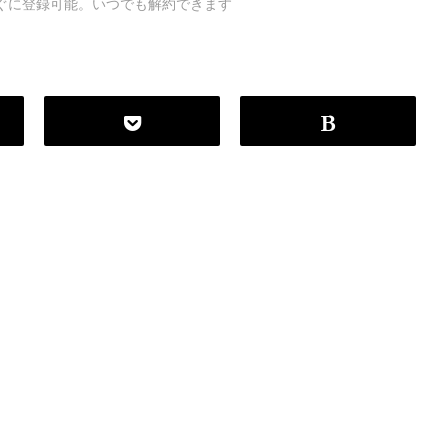
ですぐに登録可能。いつでも解約できます
P
r
o
g
r
a
m
m
i
n
g
L
a
n
g
u
a
g
e
#
HTML CSS
#
JavaScript
#
SQL
#
Pe
S
e
r
v
e
r
S
i
d
e
#
Other