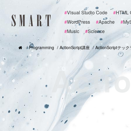
#
Visual Studio Code
#
HTML 
#
WordPress
#
Apache
#
My
#
Music
#
Science
Programming
ActionScript講座
ActionScriptテッ
Acti