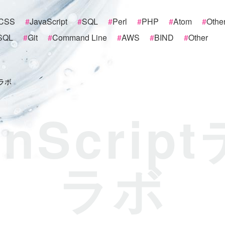
CSS
#
JavaScript
#
SQL
#
Perl
#
PHP
#
Atom
#
Othe
SQL
#
Git
#
Command Line
#
AWS
#
BIND
#
Other
クラボ
onScri
ラボ