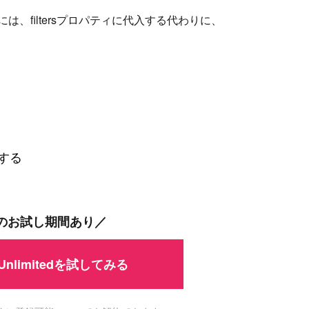
には、filtersプロパティに代入する代わりに、
。
成する
間のお試し期間あり／
 Unlimitedを試してみる