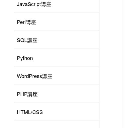
JavaScript講座
Perl講座
SQL講座
Python
WordPress講座
PHP講座
HTML/CSS