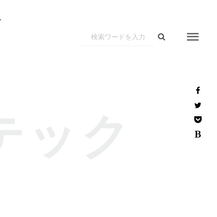
r
ptテック