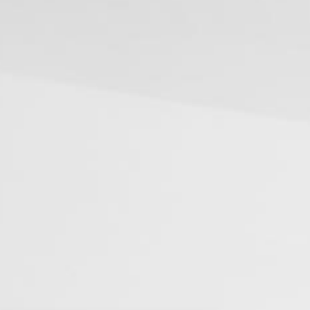
rl
#
PHP
#
Atom
AWS
#
BIND
#
Other