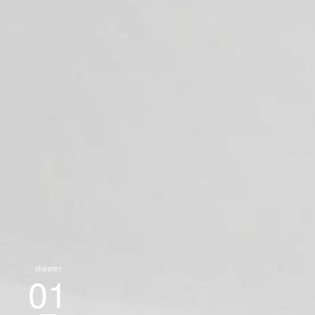
chapter
01