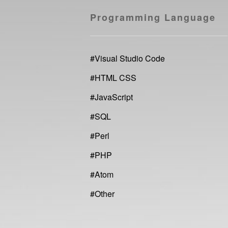
Programming Language
#
Visual Studio Code
#
HTML CSS
#
JavaScript
#
SQL
#
Perl
#
PHP
#
Atom
#
Other