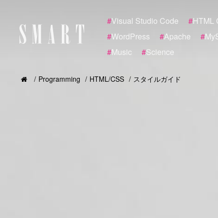
#
Visual Studio Code
#
HTML 
#
WordPress
#
Apache
#
My
#
Music
#
Science
Programming
HTML/CSS
スタイルガイド