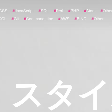
CSS
#
JavaScript
#
SQL
#
Perl
#
PHP
#
Atom
#
Othe
SQL
#
Git
#
Command Line
#
AWS
#
BIND
#
Other
ス
タ
イ