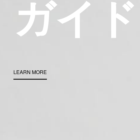
ガ
イ
ド
LEARN MORE