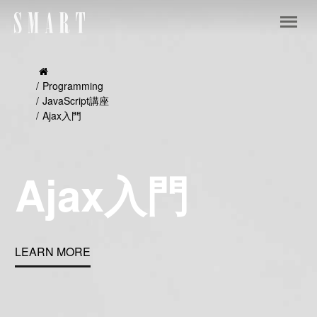
Programming
JavaScript講座
Ajax入門
Ajax入門
LEARN MORE