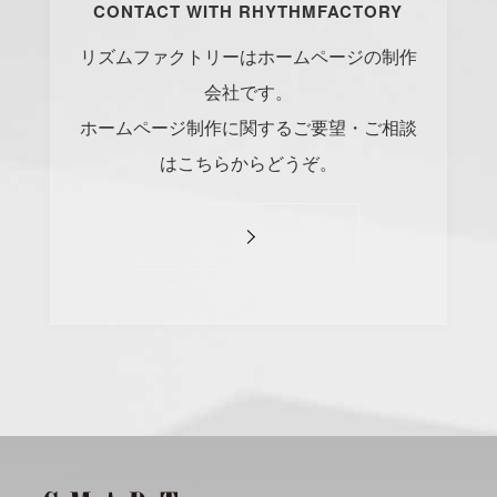
CONTACT WITH RHYTHMFACTORY
リズムファクトリーはホームページの制作
会社です。
ホームページ制作に関するご要望・ご相談
はこちらからどうぞ。
#
Visual Studio Code
#
HTML CSS
P
r
o
g
r
a
m
m
i
n
g
L
a
n
g
u
a
g
e
#
WordPress
#
Apache
#
MySQL
#
Git
#
JavaScript
#
SQL
#
Perl
#
PHP
S
e
r
v
e
r
S
i
d
e
#
Command Line
#
AWS
#
BIND
#
Atom
#
Other
B
l
o
g
#
Music
#
Science
#
Other