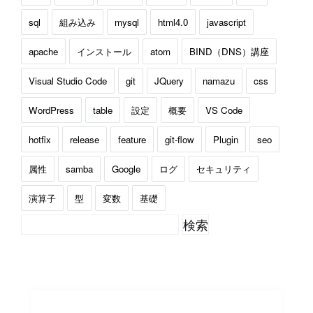
sql
組み込み
mysql
html4.0
javascript
apache
インストール
atom
BIND（DNS）講座
Visual Studio Code
git
JQuery
namazu
css
WordPress
table
設定
概要
VS Code
hotfix
release
feature
git-flow
Plugin
seo
属性
samba
Google
ログ
セキュリティ
演算子
型
変数
基礎