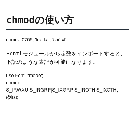
の使い方
chmod
モジュールから定数をインポートすると、
Fcntl
下記のような表記が可能になります。
use Fcntl ':mode';

chmod 
S_IRWXU|S_IRGRP|S_IXGRP|S_IROTH|S_IXOTH, 