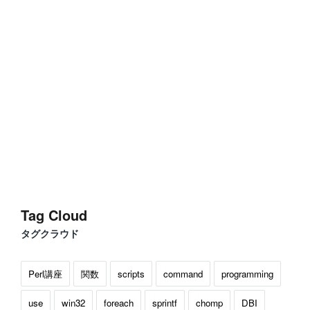
Tag Cloud
タグクラウド
Perl講座
関数
scripts
command
programming
use
win32
foreach
sprintf
chomp
DBI