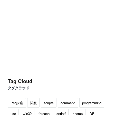
Tag Cloud
タグクラウド
Perl講座
関数
scripts
command
programming
use
win32
foreach
sprintf
chomp
DBI