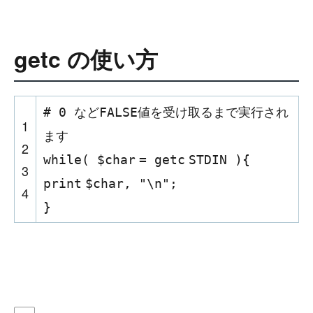
getc の使い方
# 0 などFALSE値を受け取るまで実行され
1
ます
2
while
(
$char
=
getc
STDIN ){
3
print
$char
,
"\n"
;
4
}