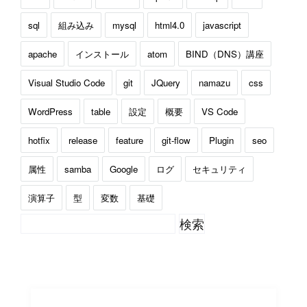
sql
組み込み
mysql
html4.0
javascript
apache
インストール
atom
BIND（DNS）講座
Visual Studio Code
git
JQuery
namazu
css
WordPress
table
設定
概要
VS Code
hotfix
release
feature
git-flow
Plugin
seo
属性
samba
Google
ログ
セキュリティ
演算子
型
変数
基礎