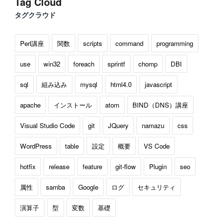
Tag Cloud
タグクラウド
Perl講座
関数
scripts
command
programming
use
win32
foreach
sprintf
chomp
DBI
sql
組み込み
mysql
html4.0
javascript
apache
インストール
atom
BIND（DNS）講座
Visual Studio Code
git
JQuery
namazu
css
WordPress
table
設定
概要
VS Code
hotfix
release
feature
git-flow
Plugin
seo
属性
samba
Google
ログ
セキュリティ
演算子
型
変数
基礎