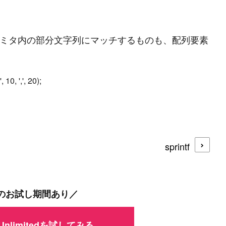
ミタ内の部分文字列にマッチするものも、配列要素
sprintf
P
r
o
g
r
a
m
m
i
n
g
L
a
n
g
u
a
g
e
#
HTML CSS
#
JavaScript
#
SQL
#
Pe
間のお試し期間あり／
S
e
r
v
e
r
S
i
d
e
#
Other
 Unlimitedを試してみる