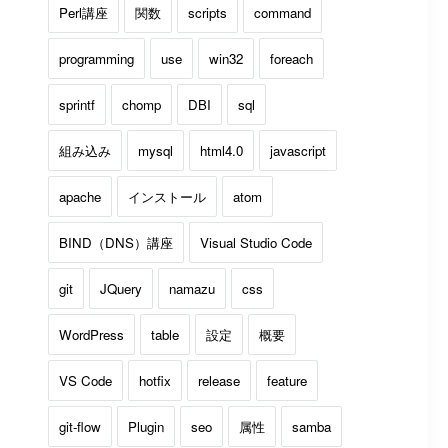
Perl講座
関数
scripts
command
programming
use
win32
foreach
sprintf
chomp
DBI
sql
組み込み
mysql
html4.0
javascript
apache
インストール
atom
BIND（DNS）講座
Visual Studio Code
git
JQuery
namazu
css
WordPress
table
設定
概要
VS Code
hotfix
release
feature
git-flow
Plugin
seo
属性
samba