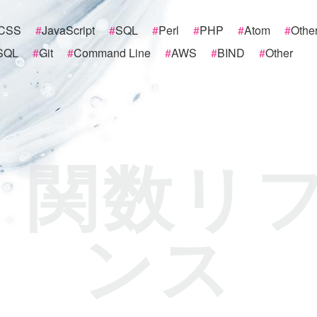
CSS
#
JavaScript
#
SQL
#
Perl
#
PHP
#
Atom
#
Othe
SQL
#
Git
#
Command Line
#
AWS
#
BIND
#
Other
 関数リ
ンス