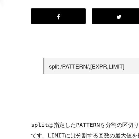
split /PATTERN/,[EXPR,LIMIT]
は指定した
を分割の区切り
split
PATTERN
です。
には分割する回数の最大値を
LIMIT