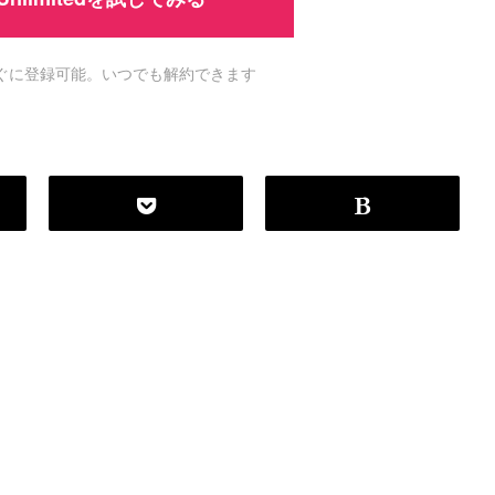
#
MySQL
#
Git
#
Command Line
#
B
l
o
g
ですぐに登録可能。いつでも解約できます
#
Music
#
Science