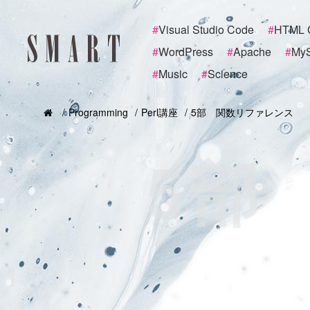
#
Visual Studio Code
#
HTML 
#
WordPress
#
Apache
#
My
#
Music
#
Science
Programming
Perl講座
5部 関数リファレンス
5部