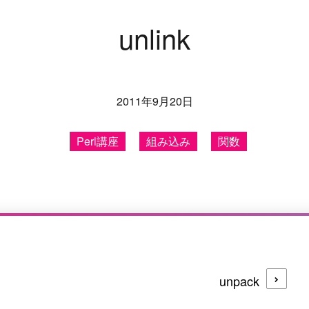
u
n
l
i
n
k
2011年9月20日
Perl講座
組み込み
関数
unpack