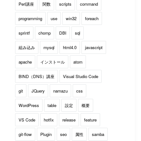
Perl講座
関数
scripts
command
programming
use
win32
foreach
sprintf
chomp
DBI
sql
組み込み
mysql
html4.0
javascript
apache
インストール
atom
BIND（DNS）講座
Visual Studio Code
git
JQuery
namazu
css
WordPress
table
設定
概要
VS Code
hotfix
release
feature
git-flow
Plugin
seo
属性
samba