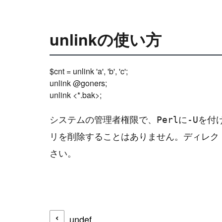
unlinkの使い方
$cnt = unlink 'a', 'b', 'c';

unlink @goners;

システムの管理者権限で、
に
を付
Perl
-U
リを削除することはありません。ディレク
さい。
undef