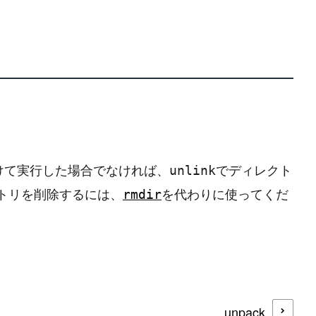
けて実行した場合でなければ、
でディレクト
unlink
トリを削除するには、
を代わりに使ってくだ
rmdir
unpack