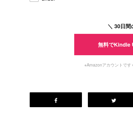
＼ 30日
無料でKindle
※Amazonアカウント
#
Visual Studio Code