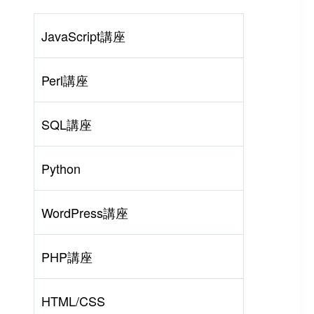
JavaScript講座
Perl講座
SQL講座
Python
WordPress講座
PHP講座
HTML/CSS