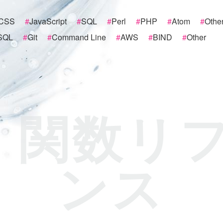
CSS
#
JavaScript
#
SQL
#
Perl
#
PHP
#
Atom
#
Othe
SQL
#
Git
#
Command Line
#
AWS
#
BIND
#
Other
 関数リ
ンス