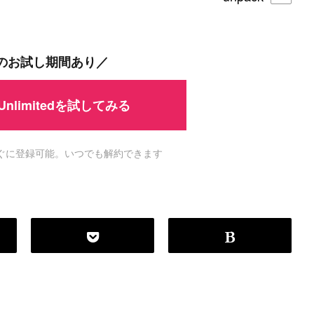
間のお試し期間あり／
 Unlimitedを試してみる
ですぐに登録可能。いつでも解約できます
P
r
o
g
r
a
m
m
i
n
g
L
a
n
g
u
a
g
e
#
HTML CSS
#
JavaScript
#
SQL
#
Pe
S
e
r
v
e
r
S
i
d
e
#
Other