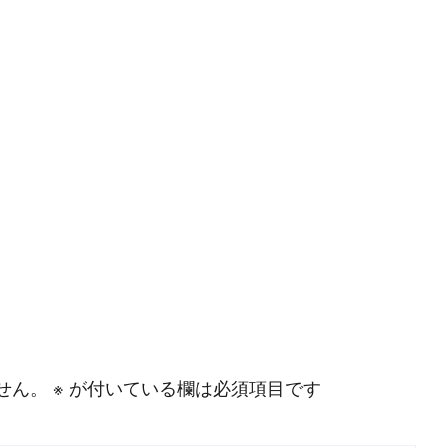
#
MySQL
#
Git
#
Command Line
#
B
l
o
g
#
Music
#
Science
せん。
※
が付いている欄は必須項目です