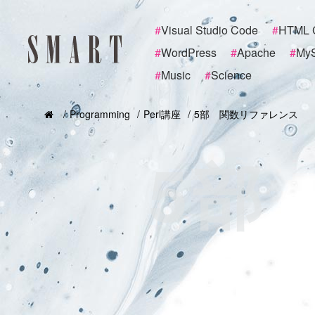
#
Visual Studio Code
#
HTML 
#
WordPress
#
Apache
#
My
#
Music
#
Science
Programming
Perl講座
5部 関数リファレンス
5部