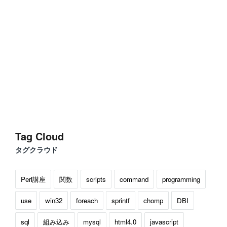
Tag Cloud
タグクラウド
Perl講座
関数
scripts
command
programming
use
win32
foreach
sprintf
chomp
DBI
sql
組み込み
mysql
html4.0
javascript