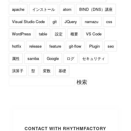
apache
インストール
atom
BIND（DNS）講座
Visual Studio Code
git
JQuery
namazu
css
WordPress
table
設定
概要
VS Code
hotfix
release
feature
git-flow
Plugin
seo
属性
samba
Google
ログ
セキュリティ
演算子
型
変数
基礎
CONTACT WITH RHYTHMFACTORY