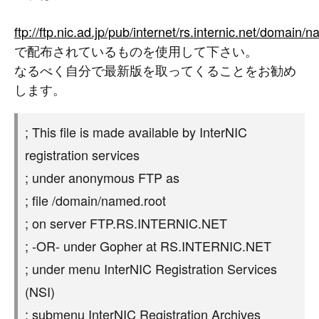
ftp://ftp.nic.ad.jp/pub/internet/rs.internic.net/domain/
で配布されているものを使用して下さい。
なるべく自分で最新版を取ってくることをお勧め
します。
; This file is made available by InterNIC
registration services
; under anonymous FTP as
; file /domain/named.root
; on server FTP.RS.INTERNIC.NET
; -OR- under Gopher at RS.INTERNIC.NET
; under menu InterNIC Registration Services
(NSI)
; submenu InterNIC Registration Archives