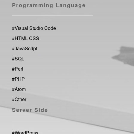
Programming Language
#
Visual Studio Code
#
HTML CSS
#
JavaScript
#
SQL
#
Perl
#
PHP
#
Atom
#
Other
Server Side
#
WordPress