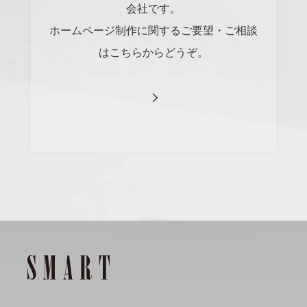
会社です。
ホームページ制作に関するご要望・ご相談
はこちらからどうぞ。
#
Visual Studio Code
#
HTML CSS
P
r
o
g
r
a
m
m
i
n
g
L
a
n
g
u
a
g
e
#
WordPress
#
Apache
#
MySQL
#
Git
#
JavaScript
#
SQL
#
Perl
#
PHP
S
e
r
v
e
r
S
i
d
e
#
Command Line
#
AWS
#
BIND
#
Atom
#
Other
B
l
o
g
#
Music
#
Science
#
Other