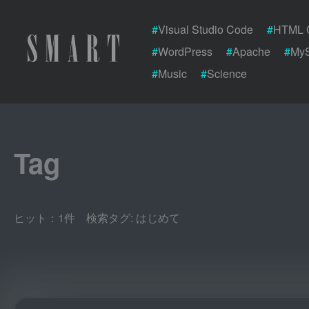
#
Visual Studio Code
#
HTML 
#
WordPress
#
Apache
#
My
#
Music
#
Science
Tag
ヒット：1件 検索タグ:
はじめて