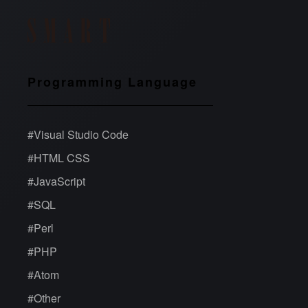
Programming Language
#
Visual Studio Code
#
HTML CSS
#
JavaScript
#
SQL
#
Perl
#
PHP
#
Atom
#
Other