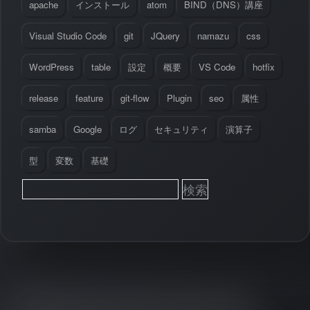
apache
インストール
atom
BIND（DNS）講座
Visual Studio Code
git
JQuery
namazu
css
WordPress
table
設定
概要
VS Code
hotfix
release
feature
git-flow
Plugin
seo
属性
samba
Google
ログ
セキュリティ
演算子
型
変数
基礎