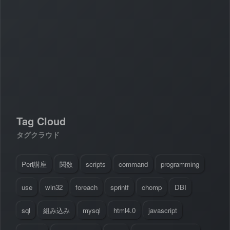
#
Visual Studio Code
#
HTML CSS
P
r
o
g
r
a
m
m
i
n
g
L
a
n
g
u
a
g
e
#
WordPress
#
Apache
#
MySQL
#
Git
#
JavaScript
#
SQL
#
Perl
#
PHP
S
e
r
v
e
r
S
i
d
e
#
Command Line
#
AWS
#
BIND
#
Atom
#
Other
B
l
o
g
#
Music
#
Science
#
Other
Tag Cloud
タグクラウド
Perl講座
関数
scripts
command
programming
use
win32
foreach
sprintf
chomp
DBI
sql
組み込み
mysql
html4.0
javascript