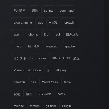
Perl講座
関数
scripts
command
programming
use
win32
foreach
sprintf
chomp
DBI
sql
組み込み
mysql
html4.0
javascript
apache
インストール
atom
BIND（DNS）講座
Visual Studio Code
git
JQuery
namazu
css
WordPress
table
設定
概要
VS Code
hotfix
release
feature
git-flow
Plugin