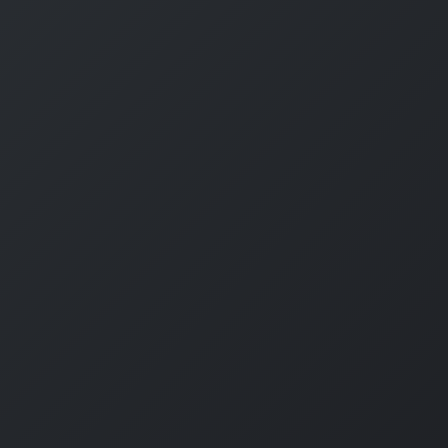
#
MySQL
#
Git
#
Command Line
#
B
l
o
g
#
Music
#
Science