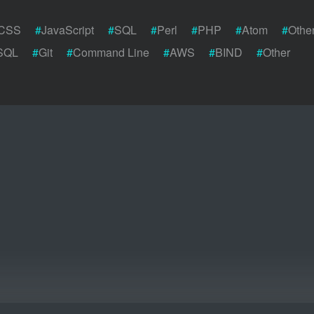
CSS
#
JavaScript
#
SQL
#
Perl
#
PHP
#
Atom
#
Othe
SQL
#
Git
#
Command Line
#
AWS
#
BIND
#
Other