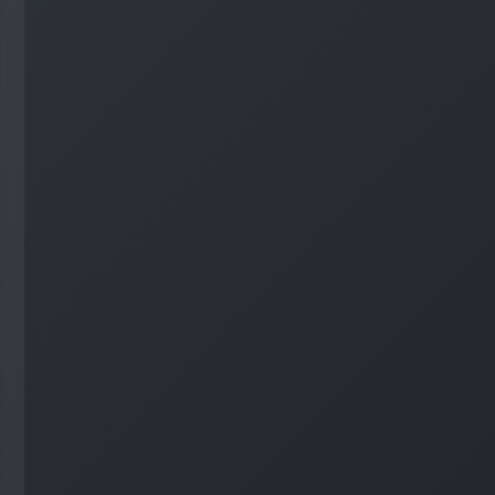
#
WordPress
#
Apache