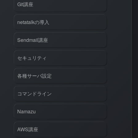
Git講座
netatalkの導入
Sendmail講座
セキュリティ
各種サーバ設定
コマンドライン
rl
#
PHP
#
Atom
Namazu
AWS講座