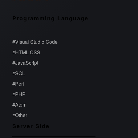
Programming Language
#
Visual Studio Code
#
HTML CSS
#
JavaScript
#
SQL
#
Perl
#
PHP
#
Atom
#
Other
Server Side