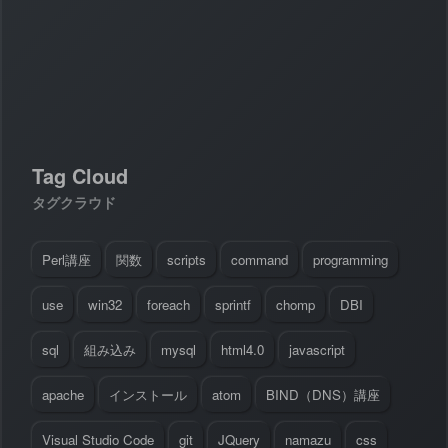
#
Visual Studio Code
#
HTML CSS
P
r
o
g
r
a
m
m
i
n
g
L
a
n
g
u
a
g
e
#
WordPress
#
Apache
#
MySQL
#
Git
#
JavaScript
#
SQL
#
Perl
#
PHP
S
e
r
v
e
r
S
i
d
e
#
Command Line
#
AWS
#
BIND
#
Atom
#
Other
B
l
o
g
Tag Cloud
#
Music
#
Science
#
Other
タグクラウド
Perl講座
関数
scripts
command
programming
use
win32
foreach
sprintf
chomp
DBI
sql
組み込み
mysql
html4.0
javascript
apache
インストール
atom
BIND（DNS）講座
Visual Studio Code
git
JQuery
namazu
css