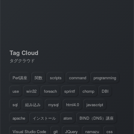
#
Visual Studio Code
#
HTML CSS
P
r
o
g
r
a
m
m
i
n
g
L
a
n
g
u
a
g
e
#
WordPress
#
Apache
#
MySQL
#
Git
#
JavaScript
#
SQL
#
Perl
#
PHP
S
e
r
v
e
r
S
i
d
e
#
Command Line
#
AWS
#
BIND
#
Atom
#
Other
B
l
o
g
Tag Cloud
#
Music
#
Science
#
Other
タグクラウド
Perl講座
関数
scripts
command
programming
use
win32
foreach
sprintf
chomp
DBI
sql
組み込み
mysql
html4.0
javascript
apache
インストール
atom
BIND（DNS）講座
Visual Studio Code
git
JQuery
namazu
css