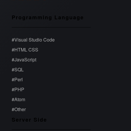
Programming Language
#
Visual Studio Code
#
HTML CSS
#
JavaScript
#
SQL
#
Perl
#
PHP
#
Atom
#
Other
Server Side