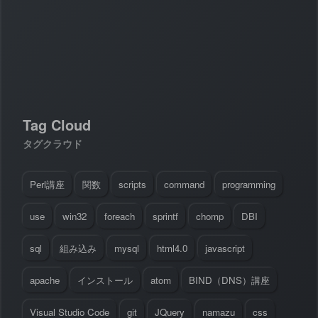
#
Visual Studio Code
#
HTML CSS
P
r
o
g
r
a
m
m
i
n
g
L
a
n
g
u
a
g
e
#
WordPress
#
Apache
#
MySQL
#
Git
#
JavaScript
#
SQL
#
Perl
#
PHP
S
e
r
v
e
r
S
i
d
e
#
Command Line
#
AWS
#
BIND
#
Atom
#
Other
B
l
o
g
Tag Cloud
#
Music
#
Science
#
Other
タグクラウド
Perl講座
関数
scripts
command
programming
use
win32
foreach
sprintf
chomp
DBI
sql
組み込み
mysql
html4.0
javascript
apache
インストール
atom
BIND（DNS）講座
Visual Studio Code
git
JQuery
namazu
css