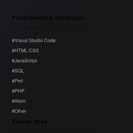
Programming Language
#
Visual Studio Code
#
HTML CSS
#
JavaScript
#
SQL
#
Perl
#
PHP
#
Atom
#
Other
Server Side