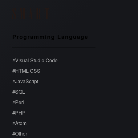
Programming Language
#
Visual Studio Code
#
HTML CSS
#
JavaScript
#
SQL
#
Perl
#
PHP
#
Atom
#
Other