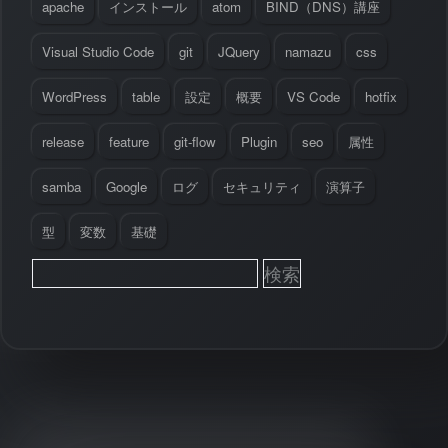
apache
インストール
atom
BIND（DNS）講座
Visual Studio Code
git
JQuery
namazu
css
WordPress
table
設定
概要
VS Code
hotfix
release
feature
git-flow
Plugin
seo
属性
samba
Google
ログ
セキュリティ
演算子
型
変数
基礎