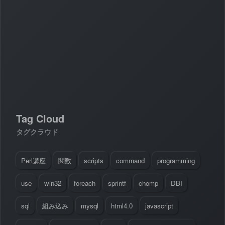
#
Visual Studio Code
#
HTML CSS
P
r
o
g
r
a
m
m
i
n
g
L
a
n
g
u
a
g
e
#
WordPress
#
Apache
#
MySQL
#
Git
#
JavaScript
#
SQL
#
Perl
#
PHP
S
e
r
v
e
r
S
i
d
e
#
Command Line
#
AWS
#
BIND
#
Atom
#
Other
B
l
o
g
#
Music
#
Science
#
Other
Tag Cloud
タグクラウド
Perl講座
関数
scripts
command
programming
use
win32
foreach
sprintf
chomp
DBI
sql
組み込み
mysql
html4.0
javascript