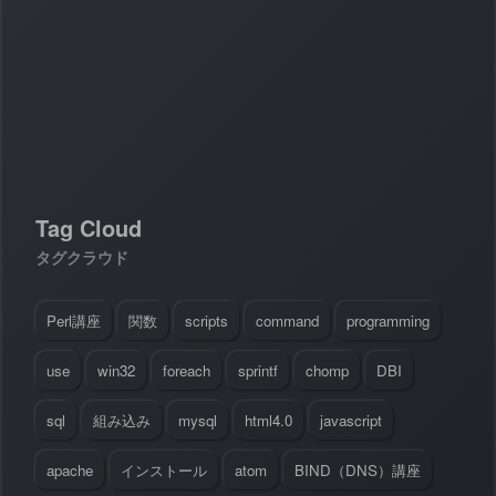
#
Visual Studio Code
#
HTML CSS
P
r
o
g
r
a
m
m
i
n
g
L
a
n
g
u
a
g
e
#
WordPress
#
Apache
#
MySQL
#
Git
#
JavaScript
#
SQL
#
Perl
#
PHP
S
e
r
v
e
r
S
i
d
e
#
Command Line
#
AWS
#
BIND
#
Atom
#
Other
B
l
o
g
#
Music
#
Science
Tag Cloud
#
Other
タグクラウド
Perl講座
関数
scripts
command
programming
use
win32
foreach
sprintf
chomp
DBI
sql
組み込み
mysql
html4.0
javascript
apache
インストール
atom
BIND（DNS）講座