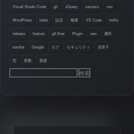
Visual Studio Code
git
JQuery
namazu
css
WordPress
table
設定
概要
VS Code
hotfix
release
feature
git-flow
Plugin
seo
属性
samba
Google
ログ
セキュリティ
演算子
型
変数
基礎