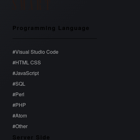
Programming Language
#
Visual Studio Code
#
HTML CSS
#
JavaScript
#
SQL
#
Perl
#
PHP
#
Atom
#
Other
Server Side