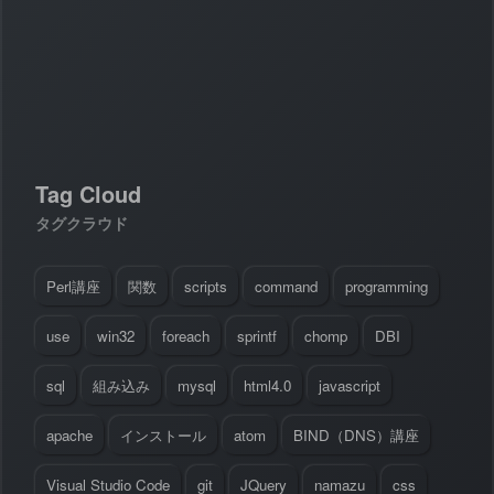
#
Visual Studio Code
#
HTML CSS
P
r
o
g
r
a
m
m
i
n
g
L
a
n
g
u
a
g
e
#
WordPress
#
Apache
#
MySQL
#
Git
#
JavaScript
#
SQL
#
Perl
#
PHP
S
e
r
v
e
r
S
i
d
e
#
Command Line
#
AWS
#
BIND
#
Atom
#
Other
B
l
o
g
Tag Cloud
#
Music
#
Science
#
Other
タグクラウド
Perl講座
関数
scripts
command
programming
use
win32
foreach
sprintf
chomp
DBI
sql
組み込み
mysql
html4.0
javascript
apache
インストール
atom
BIND（DNS）講座
Visual Studio Code
git
JQuery
namazu
css