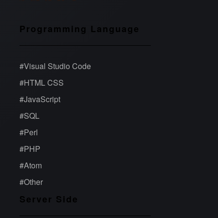
Programming Language
#
Visual Studio Code
#
HTML CSS
#
JavaScript
#
SQL
#
Perl
#
PHP
#
Atom
#
Other
Server Side