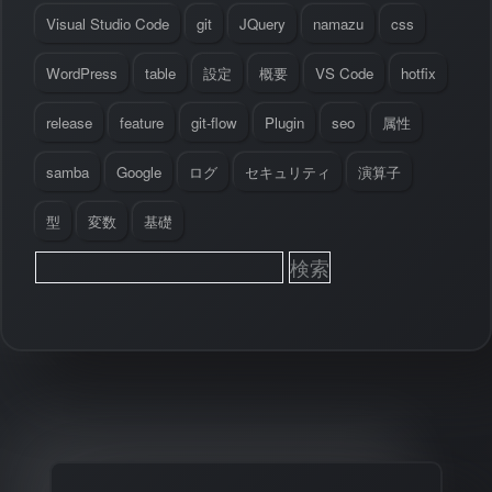
Visual Studio Code
git
JQuery
namazu
css
WordPress
table
設定
概要
VS Code
hotfix
release
feature
git-flow
Plugin
seo
属性
samba
Google
ログ
セキュリティ
演算子
型
変数
基礎