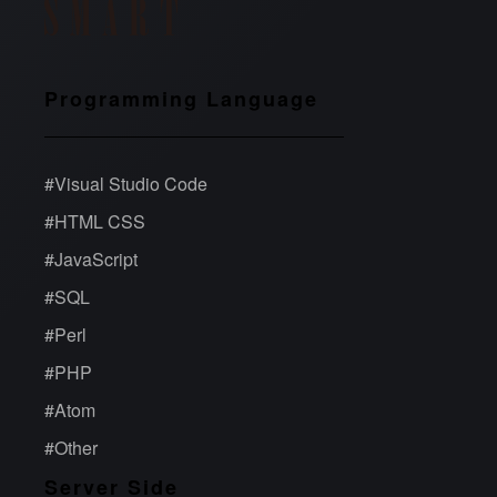
Programming Language
#
Visual Studio Code
#
HTML CSS
#
JavaScript
#
SQL
#
Perl
#
PHP
#
Atom
#
Other
Server Side