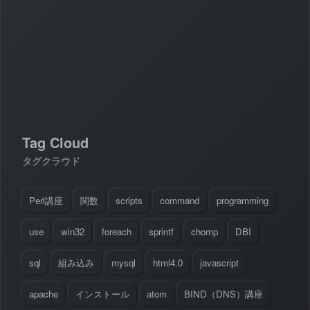
#
Visual Studio Code
#
HTML CSS
P
r
o
g
r
a
m
m
i
n
g
L
a
n
g
u
a
g
e
#
WordPress
#
Apache
#
MySQL
#
Git
#
JavaScript
#
SQL
#
Perl
#
PHP
S
e
r
v
e
r
S
i
d
e
#
Command Line
#
AWS
#
BIND
#
Atom
#
Other
B
l
o
g
#
Music
#
Science
Tag Cloud
#
Other
タグクラウド
Perl講座
関数
scripts
command
programming
use
win32
foreach
sprintf
chomp
DBI
sql
組み込み
mysql
html4.0
javascript
apache
インストール
atom
BIND（DNS）講座