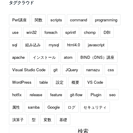
タグクラウド
Perl講座
関数
scripts
command
programming
use
win32
foreach
sprintf
chomp
DBI
sql
組み込み
mysql
html4.0
javascript
apache
インストール
atom
BIND（DNS）講座
Visual Studio Code
git
JQuery
namazu
css
WordPress
table
設定
概要
VS Code
hotfix
release
feature
git-flow
Plugin
seo
属性
samba
Google
ログ
セキュリティ
演算子
型
変数
基礎