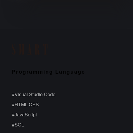
Programming Language
#
Visual Studio Code
#
HTML CSS
#
JavaScript
#
SQL