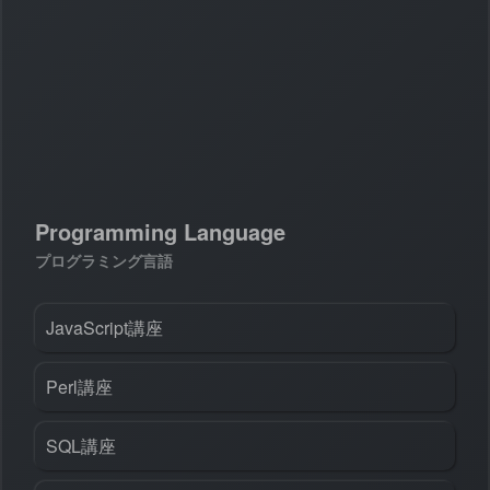
#
Visual Studio Code
#
HTML CSS
P
r
o
g
r
a
m
m
i
n
g
L
a
n
g
u
a
g
e
#
WordPress
#
Apache
#
MySQL
#
Git
#
JavaScript
#
SQL
#
Perl
#
PHP
S
e
r
v
e
r
S
i
d
e
Programming Language
#
Command Line
#
AWS
#
BIND
#
Atom
#
Other
B
l
o
g
プログラミング言語
#
Music
#
Science
#
Other
JavaScript講座
Perl講座
SQL講座