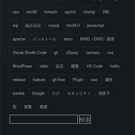
use
win32
foreach
sprintf
chomp
DBI
sql
組み込み
mysql
html4.0
javascript
apache
インストール
atom
BIND（DNS）講座
Visual Studio Code
git
JQuery
namazu
css
WordPress
table
設定
概要
VS Code
hotfix
release
feature
git-flow
Plugin
seo
属性
samba
Google
ログ
セキュリティ
演算子
型
変数
基礎