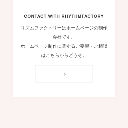
#
CONTACT WITH RHYTHMFACTORY
Visual Studio Code
#
HTML CSS
P
r
o
g
r
a
m
m
i
n
g
L
a
n
g
u
a
g
e
リズムファクトリーはホームページの制作
#
WordPress
#
Apache
#
MySQL
#
Git
#
JavaScript
#
SQL
#
Perl
#
PHP
会社です。
S
e
r
v
e
r
S
i
d
e
ホームページ制作に関するご要望・ご相談
#
Command Line
#
AWS
#
BIND
#
Atom
#
Other
B
l
o
g
はこちらからどうぞ。
#
Music
#
Science
#
Other