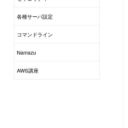
AWS
#
BIND
#
Other
各種サーバ設定
コマンドライン
Namazu
AWS講座