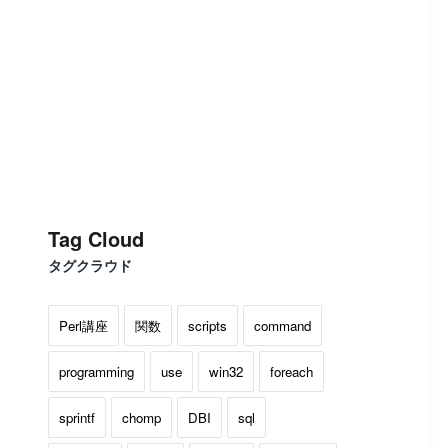
Tag Cloud
タグクラウド
Perl講座
関数
scripts
command
programming
use
win32
foreach
sprintf
chomp
DBI
sql