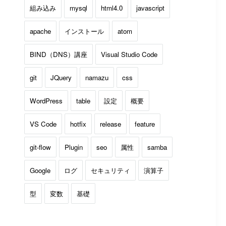
組み込み
mysql
html4.0
javascript
apache
インストール
atom
BIND（DNS）講座
Visual Studio Code
git
JQuery
namazu
css
WordPress
table
設定
概要
VS Code
hotfix
release
feature
git-flow
Plugin
seo
属性
samba
Google
ログ
セキュリティ
演算子
型
変数
基礎