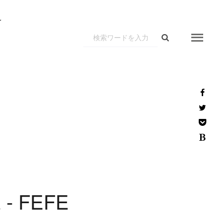
r
z
-
F
E
F
E