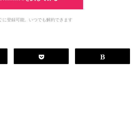
ですぐに登録可能。いつでも解約できます
P
r
o
g
r
a
m
m
i
n
g
L
a
n
g
u
a
g
e
#
HTML CSS
#
JavaScript
#
SQL
#
Pe
S
e
r
v
e
r
S
i
d
e
#
Other