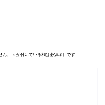
#
MySQL
#
Git
#
Command Line
#
B
l
o
g
#
Music
#
Science
せん。
※
が付いている欄は必須項目です