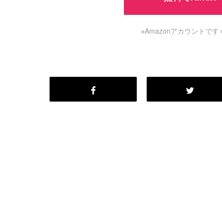
※Amazonアカウント
#
Visual Studio Code