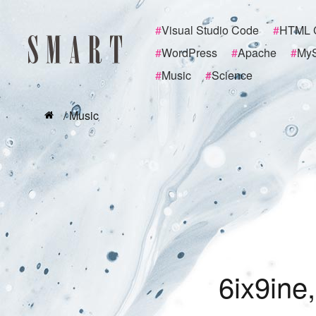
#
Visual Studio Code
#
HTML 
#
WordPress
#
Apache
#
My
#
Music
#
Science
/ Music
6
i
x
9
i
n
e