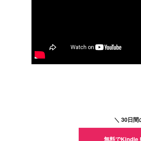
＼ 30日
無料でKindle