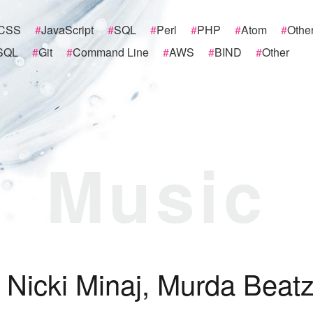
CSS
#
JavaScript
#
SQL
#
Perl
#
PHP
#
Atom
#
Othe
SQL
#
Git
#
Command Line
#
AWS
#
BIND
#
Other
Music
,
N
i
c
k
i
M
i
n
a
j
,
M
u
r
d
a
B
e
a
t