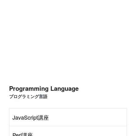
#
Visual Studio Code
#
HTML CSS
P
r
o
g
r
a
m
m
i
n
g
L
a
n
g
u
a
g
e
#
WordPress
#
Apache
#
MySQL
#
Git
#
JavaScript
#
SQL
#
Perl
#
PHP
S
e
r
v
e
r
S
i
d
e
Programming Language
#
Command Line
#
AWS
#
BIND
#
Atom
#
Other
B
l
o
g
プログラミング言語
#
Music
#
Science
#
Other
JavaScript講座
Perl講座