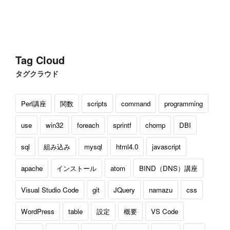
Tag Cloud
タグクラウド
Perl講座
関数
scripts
command
programming
use
win32
foreach
sprintf
chomp
DBI
sql
組み込み
mysql
html4.0
javascript
apache
インストール
atom
BIND（DNS）講座
Visual Studio Code
git
JQuery
namazu
css
WordPress
table
設定
概要
VS Code