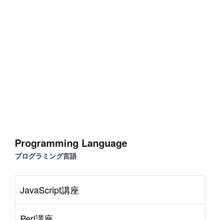
#
Visual Studio Code
#
HTML CSS
P
r
o
g
r
a
m
m
i
n
g
L
a
n
g
u
a
g
e
#
WordPress
#
Apache
#
MySQL
#
Git
#
JavaScript
#
SQL
#
Perl
#
PHP
S
e
r
v
e
r
S
i
d
e
Programming Language
#
Command Line
#
AWS
#
BIND
#
Atom
#
Other
B
l
o
g
プログラミング言語
#
Music
#
Science
#
Other
JavaScript講座
Perl講座