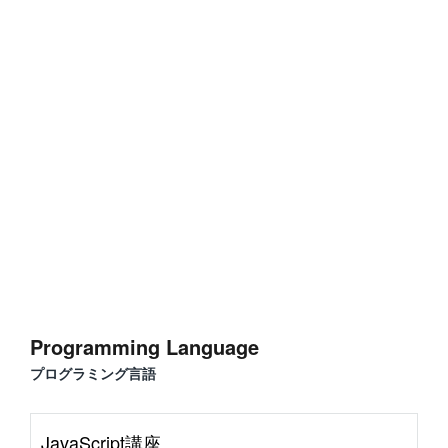
#
Visual Studio Code
#
HTML CSS
P
r
o
g
r
a
m
m
i
n
g
L
a
n
g
u
a
g
e
#
WordPress
#
Apache
#
MySQL
#
Git
#
JavaScript
#
SQL
#
Perl
#
PHP
S
e
r
v
e
r
S
i
d
e
#
Command Line
#
AWS
#
BIND
#
Atom
#
Other
B
l
o
g
Programming Language
#
Music
#
Science
プログラミング言語
#
Other
JavaScript講座