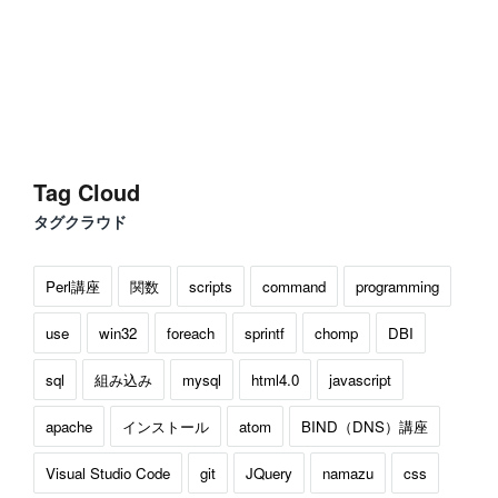
Tag Cloud
タグクラウド
Perl講座
関数
scripts
command
programming
use
win32
foreach
sprintf
chomp
DBI
sql
組み込み
mysql
html4.0
javascript
apache
インストール
atom
BIND（DNS）講座
Visual Studio Code
git
JQuery
namazu
css