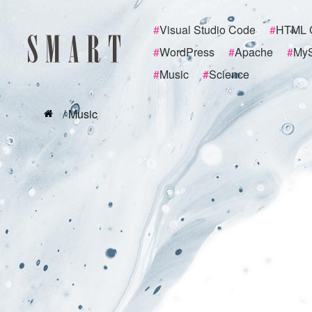
#
Visual Studio Code
#
HTML 
#
WordPress
#
Apache
#
My
#
Music
#
Science
/ Music