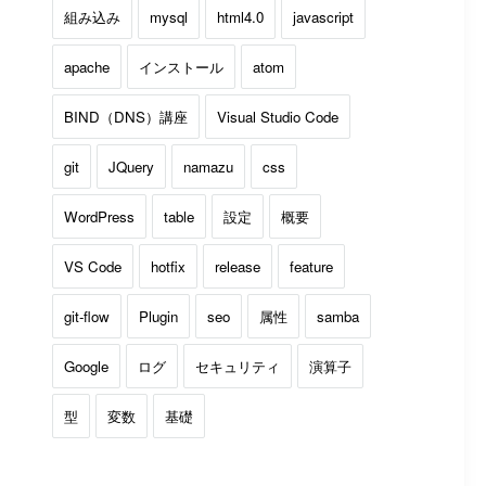
組み込み
mysql
html4.0
javascript
apache
インストール
atom
BIND（DNS）講座
Visual Studio Code
git
JQuery
namazu
css
WordPress
table
設定
概要
VS Code
hotfix
release
feature
git-flow
Plugin
seo
属性
samba
Google
ログ
セキュリティ
演算子
型
変数
基礎