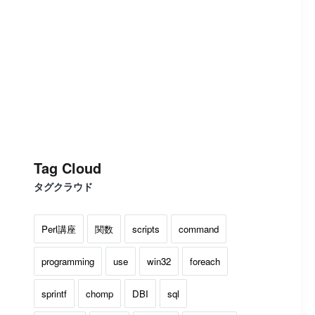
Tag Cloud
タグクラウド
Perl講座
関数
scripts
command
programming
use
win32
foreach
sprintf
chomp
DBI
sql