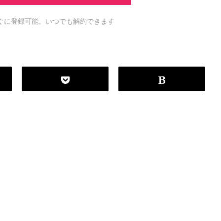
ですぐに登録可能。いつでも解約できます
P
r
o
g
r
a
m
m
i
n
g
L
a
n
g
u
a
g
e
#
HTML CSS
#
JavaScript
#
SQL
#
Pe
S
e
r
v
e
r
S
i
d
e
#
Other