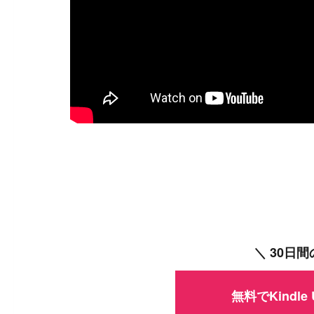
＼ 30日
無料でKindle