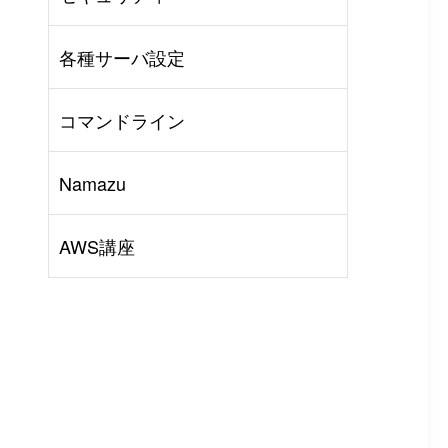
AWS
#
BIND
#
Other
各種サーバ設定
コマンドライン
Namazu
AWS講座