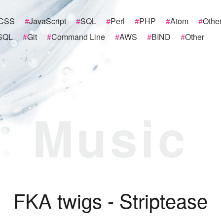
CSS
#
JavaScript
#
SQL
#
Perl
#
PHP
#
Atom
#
Othe
SQL
#
Git
#
Command Line
#
AWS
#
BIND
#
Other
Music
F
K
A
t
w
i
g
s
-
S
t
r
i
p
t
e
a
s
e