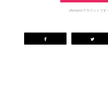
※Amazonアカウント
#
Visual Studio Code