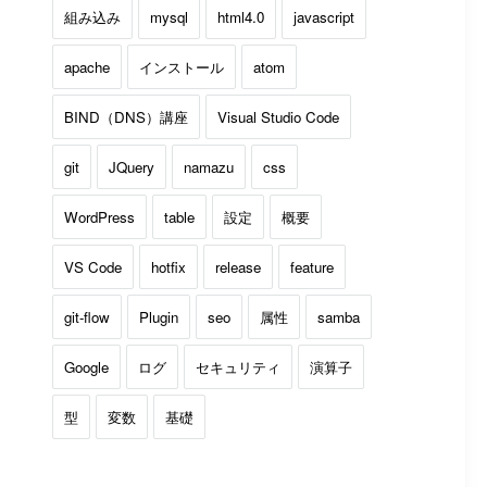
組み込み
mysql
html4.0
javascript
apache
インストール
atom
BIND（DNS）講座
Visual Studio Code
git
JQuery
namazu
css
WordPress
table
設定
概要
VS Code
hotfix
release
feature
git-flow
Plugin
seo
属性
samba
Google
ログ
セキュリティ
演算子
型
変数
基礎