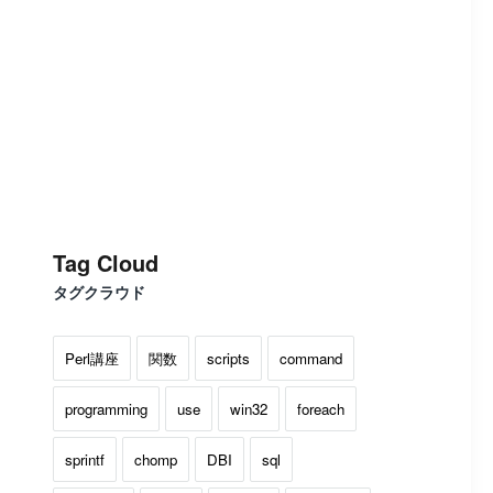
Tag Cloud
タグクラウド
Perl講座
関数
scripts
command
programming
use
win32
foreach
sprintf
chomp
DBI
sql