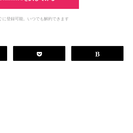
ですぐに登録可能。いつでも解約できます
P
r
o
g
r
a
m
m
i
n
g
L
a
n
g
u
a
g
e
#
HTML CSS
#
JavaScript
#
SQL
#
Pe
S
e
r
v
e
r
S
i
d
e
#
Other