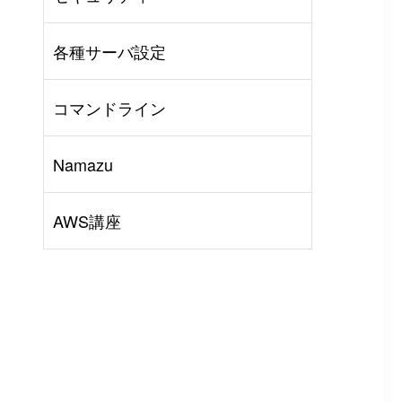
AWS
#
BIND
#
Other
各種サーバ設定
コマンドライン
Namazu
AWS講座