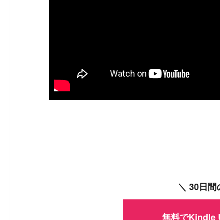
＼ 30日
無料でKindle