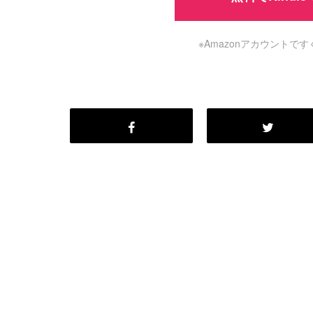
※Amazonアカウント
#
Visual Studio Code