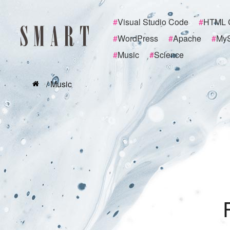
#
Visual Studio Code
#
HTML 
#
WordPress
#
Apache
#
My
#
Music
#
Science
/ Music