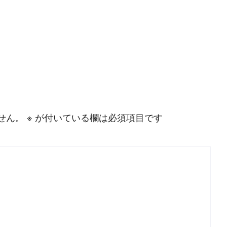
#
MySQL
#
Git
#
Command Line
#
B
l
o
g
#
Music
#
Science
せん。
※
が付いている欄は必須項目です