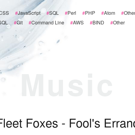
CSS
#
JavaScript
#
SQL
#
Perl
#
PHP
#
Atom
#
Othe
SQL
#
Git
#
Command Line
#
AWS
#
BIND
#
Other
Music
F
l
e
e
t
F
o
x
e
s
-
F
o
o
l
'
s
E
r
r
a
n