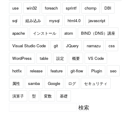
use
win32
foreach
sprintf
chomp
DBI
sql
組み込み
mysql
html4.0
javascript
apache
インストール
atom
BIND（DNS）講座
Visual Studio Code
git
JQuery
namazu
css
WordPress
table
設定
概要
VS Code
hotfix
release
feature
git-flow
Plugin
seo
属性
samba
Google
ログ
セキュリティ
演算子
型
変数
基礎