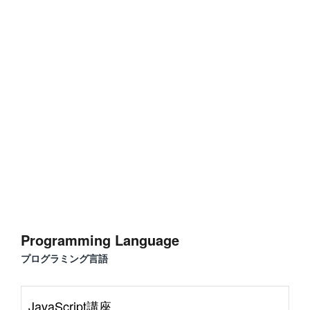
#
Visual Studio Code
#
HTML CSS
P
r
o
g
r
a
m
m
i
n
g
L
a
n
g
u
a
g
e
#
WordPress
#
Apache
#
MySQL
#
Git
#
JavaScript
#
SQL
#
Perl
#
PHP
S
e
r
v
e
r
S
i
d
e
#
Command Line
#
AWS
#
BIND
#
Atom
#
Other
B
l
o
g
Programming Language
#
Music
#
Science
プログラミング言語
#
Other
JavaScript講座