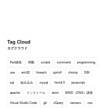
Tag Cloud
タグクラウド
Perl講座
関数
scripts
command
programming
use
win32
foreach
sprintf
chomp
DBI
sql
組み込み
mysql
html4.0
javascript
apache
インストール
atom
BIND（DNS）講座
Visual Studio Code
git
JQuery
namazu
css