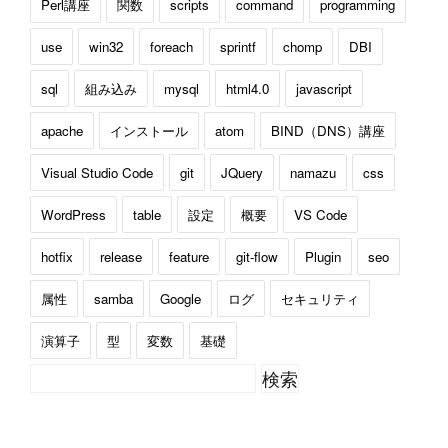
Perl講座
関数
scripts
command
programming
use
win32
foreach
sprintf
chomp
DBI
sql
組み込み
mysql
html4.0
javascript
apache
インストール
atom
BIND（DNS）講座
Visual Studio Code
git
JQuery
namazu
css
WordPress
table
設定
概要
VS Code
hotfix
release
feature
git-flow
Plugin
seo
属性
samba
Google
ログ
セキュリティ
演算子
型
変数
基礎