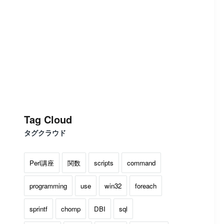
Tag Cloud
タグクラウド
Perl講座
関数
scripts
command
programming
use
win32
foreach
sprintf
chomp
DBI
sql