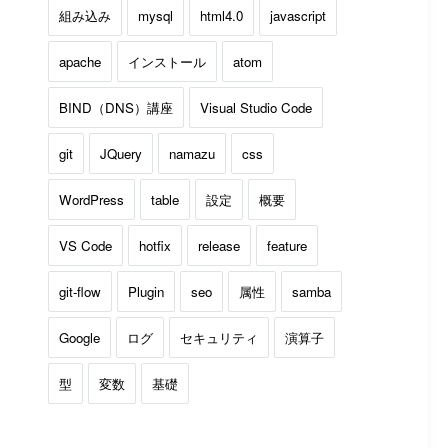
組み込み
mysql
html4.0
javascript
apache
インストール
atom
BIND（DNS）講座
Visual Studio Code
git
JQuery
namazu
css
WordPress
table
設定
概要
VS Code
hotfix
release
feature
git-flow
Plugin
seo
属性
samba
Google
ログ
セキュリティ
演算子
型
変数
基礎