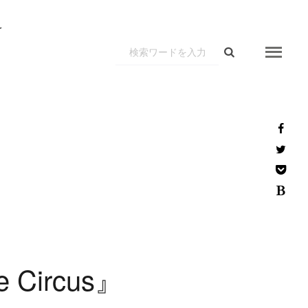
r
e
C
i
r
c
u
s
』