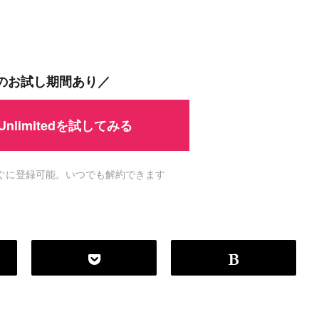
間のお試し期間あり／
 Unlimitedを試してみる
ですぐに登録可能。いつでも解約できます
P
r
o
g
r
a
m
m
i
n
g
L
a
n
g
u
a
g
e
#
HTML CSS
#
JavaScript
#
SQL
#
Pe
S
e
r
v
e
r
S
i
d
e
#
Other