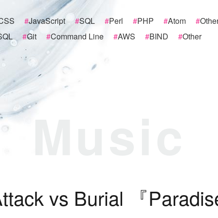
CSS
#
JavaScript
#
SQL
#
Perl
#
PHP
#
Atom
#
Othe
SQL
#
Git
#
Command Line
#
AWS
#
BIND
#
Other
Music
A
t
t
a
c
k
v
s
B
u
r
i
a
l
『
P
a
r
a
d
i
s