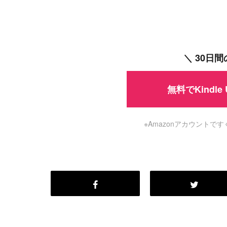
＼ 30日
無料でKindle
※Amazonアカウント
#
Visual Studio Code