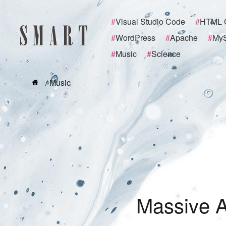
#
Visual Studio Code
#
HTML 
#
WordPress
#
Apache
#
My
#
Music
#
Science
/ Music
M
a
s
s
i
v
e