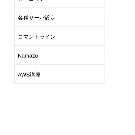
AWS
#
BIND
#
Other
各種サーバ設定
コマンドライン
Namazu
AWS講座