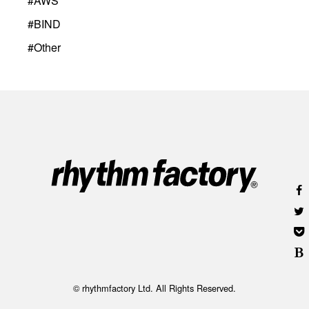
#
AWS
#
BIND
#
Other
© rhythmfactory Ltd. All Rights Reserved.