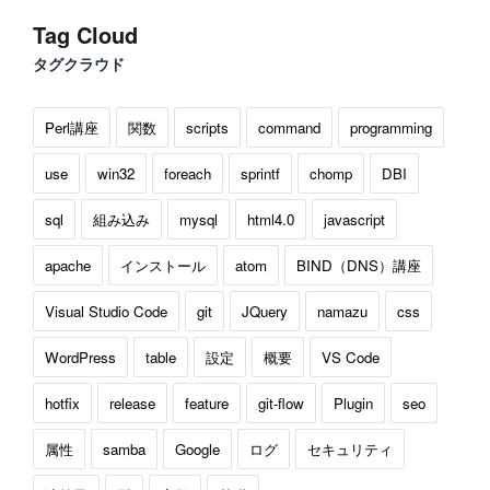
Tag Cloud
タグクラウド
Perl講座
関数
scripts
command
programming
use
win32
foreach
sprintf
chomp
DBI
sql
組み込み
mysql
html4.0
javascript
apache
インストール
atom
BIND（DNS）講座
Visual Studio Code
git
JQuery
namazu
css
WordPress
table
設定
概要
VS Code
hotfix
release
feature
git-flow
Plugin
seo
属性
samba
Google
ログ
セキュリティ