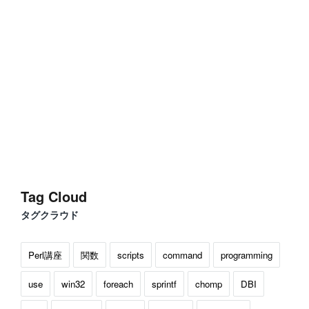
Tag Cloud
タグクラウド
Perl講座
関数
scripts
command
programming
use
win32
foreach
sprintf
chomp
DBI