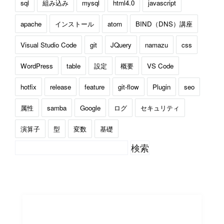
sql
組み込み
mysql
html4.0
javascript
apache
インストール
atom
BIND（DNS）講座
Visual Studio Code
git
JQuery
namazu
css
WordPress
table
設定
概要
VS Code
hotfix
release
feature
git-flow
Plugin
seo
属性
samba
Google
ログ
セキュリティ
演算子
型
変数
基礎