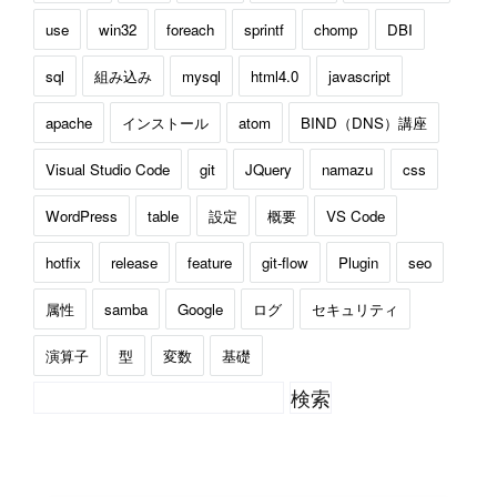
use
win32
foreach
sprintf
chomp
DBI
sql
組み込み
mysql
html4.0
javascript
apache
インストール
atom
BIND（DNS）講座
Visual Studio Code
git
JQuery
namazu
css
WordPress
table
設定
概要
VS Code
hotfix
release
feature
git-flow
Plugin
seo
属性
samba
Google
ログ
セキュリティ
演算子
型
変数
基礎