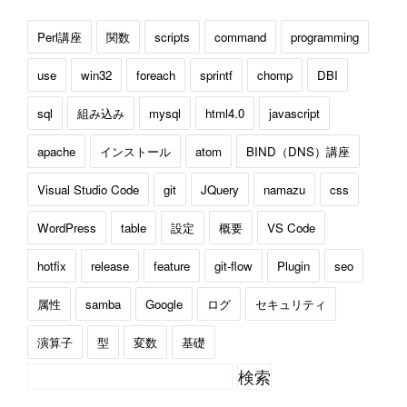
Perl講座
関数
scripts
command
programming
use
win32
foreach
sprintf
chomp
DBI
sql
組み込み
mysql
html4.0
javascript
apache
インストール
atom
BIND（DNS）講座
Visual Studio Code
git
JQuery
namazu
css
WordPress
table
設定
概要
VS Code
hotfix
release
feature
git-flow
Plugin
seo
属性
samba
Google
ログ
セキュリティ
演算子
型
変数
基礎