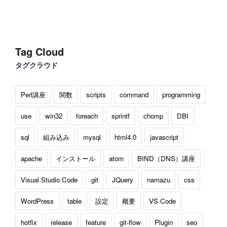
Tag Cloud
タグクラウド
Perl講座
関数
scripts
command
programming
use
win32
foreach
sprintf
chomp
DBI
sql
組み込み
mysql
html4.0
javascript
apache
インストール
atom
BIND（DNS）講座
Visual Studio Code
git
JQuery
namazu
css
WordPress
table
設定
概要
VS Code
hotfix
release
feature
git-flow
Plugin
seo