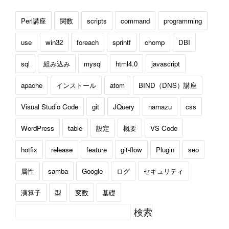
Perl講座
関数
scripts
command
programming
use
win32
foreach
sprintf
chomp
DBI
sql
組み込み
mysql
html4.0
javascript
apache
インストール
atom
BIND（DNS）講座
Visual Studio Code
git
JQuery
namazu
css
WordPress
table
設定
概要
VS Code
hotfix
release
feature
git-flow
Plugin
seo
属性
samba
Google
ログ
セキュリティ
演算子
型
変数
基礎