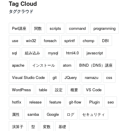
Tag Cloud
タグクラウド
Perl講座
関数
scripts
command
programming
use
win32
foreach
sprintf
chomp
DBI
sql
組み込み
mysql
html4.0
javascript
apache
インストール
atom
BIND（DNS）講座
Visual Studio Code
git
JQuery
namazu
css
WordPress
table
設定
概要
VS Code
hotfix
release
feature
git-flow
Plugin
seo
属性
samba
Google
ログ
セキュリティ
演算子
型
変数
基礎