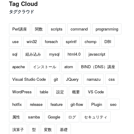
Tag Cloud
タグクラウド
Perl講座
関数
scripts
command
programming
use
win32
foreach
sprintf
chomp
DBI
sql
組み込み
mysql
html4.0
javascript
apache
インストール
atom
BIND（DNS）講座
Visual Studio Code
git
JQuery
namazu
css
WordPress
table
設定
概要
VS Code
hotfix
release
feature
git-flow
Plugin
seo
属性
samba
Google
ログ
セキュリティ
演算子
型
変数
基礎