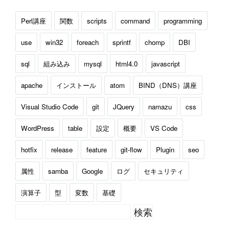
Perl講座
関数
scripts
command
programming
use
win32
foreach
sprintf
chomp
DBI
sql
組み込み
mysql
html4.0
javascript
apache
インストール
atom
BIND（DNS）講座
Visual Studio Code
git
JQuery
namazu
css
WordPress
table
設定
概要
VS Code
hotfix
release
feature
git-flow
Plugin
seo
属性
samba
Google
ログ
セキュリティ
演算子
型
変数
基礎