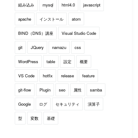
組み込み
mysql
html4.0
javascript
apache
インストール
atom
BIND（DNS）講座
Visual Studio Code
git
JQuery
namazu
css
WordPress
table
設定
概要
VS Code
hotfix
release
feature
git-flow
Plugin
seo
属性
samba
Google
ログ
セキュリティ
演算子
型
変数
基礎