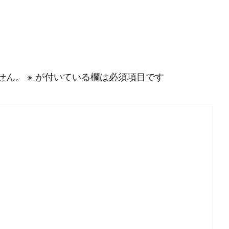
せん。
※
が付いている欄は必須項目です
P
r
o
g
r
a
m
m
i
n
g
L
a
n
g
u
a
g
e
#
HTML CSS
#
JavaScript
#
SQL
#
Pe
S
e
r
v
e
r
S
i
d
e
#
Other