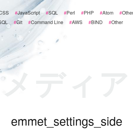
CSS
#
JavaScript
#
SQL
#
Perl
#
PHP
#
Atom
#
Othe
SQL
#
Git
#
Command Line
#
AWS
#
BIND
#
Other
メディア
e
m
m
e
t
_
s
e
t
t
i
n
g
s
_
s
i
d
e