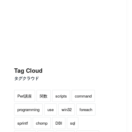
Tag Cloud
タグクラウド
Perl講座
関数
scripts
command
programming
use
win32
foreach
sprintf
chomp
DBI
sql