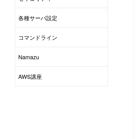
AWS
#
BIND
#
Other
各種サーバ設定
コマンドライン
Namazu
AWS講座