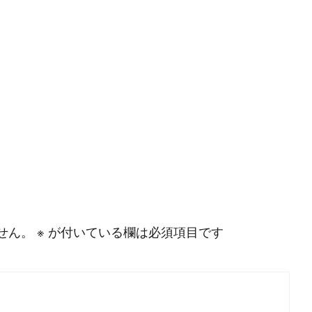
せん。
※
が付いている欄は必須項目です
P
r
o
g
r
a
m
m
i
n
g
L
a
n
g
u
a
g
e
#
HTML CSS
#
JavaScript
#
SQL
#
Pe
S
e
r
v
e
r
S
i
d
e
#
Other