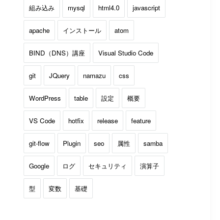
組み込み
mysql
html4.0
javascript
apache
インストール
atom
BIND（DNS）講座
Visual Studio Code
git
JQuery
namazu
css
WordPress
table
設定
概要
VS Code
hotfix
release
feature
git-flow
Plugin
seo
属性
samba
Google
ログ
セキュリティ
演算子
型
変数
基礎