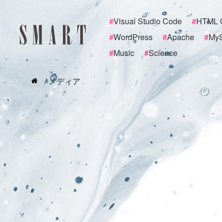
#
Visual Studio Code
#
HTML 
#
WordPress
#
Apache
#
My
#
Music
#
Science
/ メディア