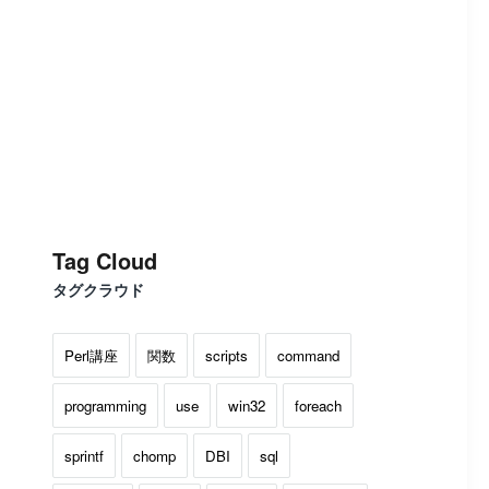
Tag Cloud
タグクラウド
Perl講座
関数
scripts
command
programming
use
win32
foreach
sprintf
chomp
DBI
sql