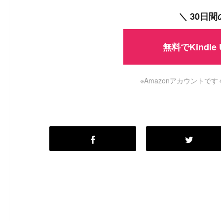
＼ 30日
無料でKindle
※Amazonアカウント