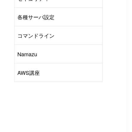
AWS
#
BIND
#
Other
各種サーバ設定
コマンドライン
Namazu
AWS講座