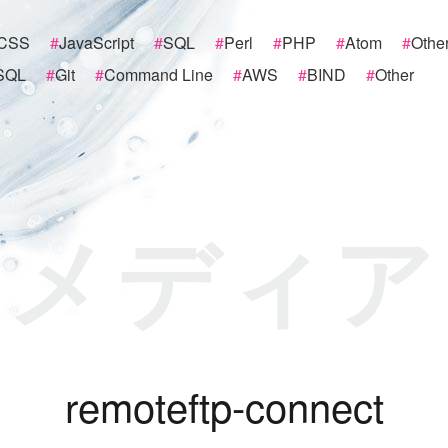
CSS
#
JavaScript
#
SQL
#
Perl
#
PHP
#
Atom
#
Othe
SQL
#
Git
#
Command Line
#
AWS
#
BIND
#
Other
メディア
r
e
m
o
t
e
f
t
p
-
c
o
n
n
e
c
t