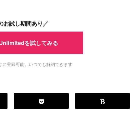
#
MySQL
#
Git
#
Command Line
#
B
l
o
g
間のお試し期間あり／
#
Music
#
Science
 Unlimitedを試してみる
ですぐに登録可能。いつでも解約できます