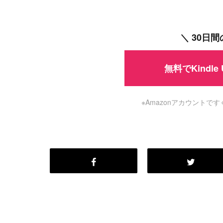
#
WordPress
#
Apache
＼ 30日
無料でKindle
※Amazonアカウント