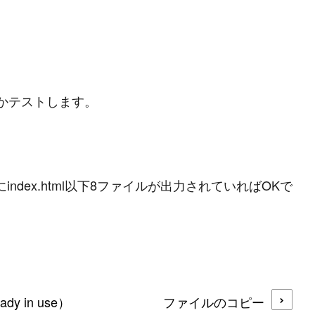
かテストします。
トリにindex.html以下8ファイルが出力されていればOKで
P
r
o
g
r
a
m
m
i
n
g
L
a
n
g
u
a
g
e
#
HTML CSS
#
JavaScript
#
SQL
#
Pe
S
e
r
v
e
r
S
i
d
e
dy in use）
ファイルのコピー
#
Other