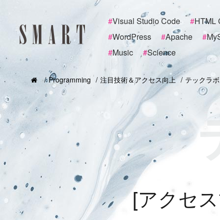
#
Visual Studio Code
#
HTML 
#
WordPress
#
Apache
#
My
#
Music
#
Science
Programming
注目技術＆アクセス向上
テックラボ
[
ア
ク
セ
ス