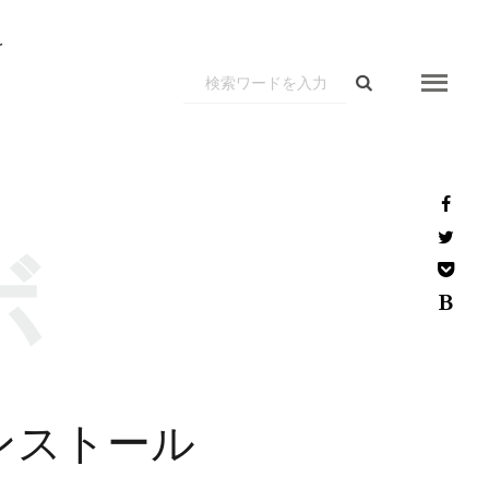
r
ボ
ン
ス
ト
ー
ル