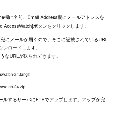
e欄に名前、Email Address欄にメールアドレスを
ownload AccessWatch]ボタンをクリックします。
アドレス宛にメールが届くので、そこに記載されているURL
ウンロードします。
ようなURLが送られてきます。
watch-24.tar.gz

ールするサーバにFTPでアップします。アップが完
。