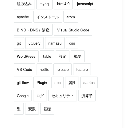
組み込み
mysql
html4.0
javascript
apache
インストール
atom
BIND（DNS）講座
Visual Studio Code
git
JQuery
namazu
css
WordPress
table
設定
概要
VS Code
hotfix
release
feature
git-flow
Plugin
seo
属性
samba
Google
ログ
セキュリティ
演算子
型
変数
基礎