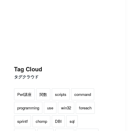
Tag Cloud
タグクラウド
Perl講座
関数
scripts
command
programming
use
win32
foreach
sprintf
chomp
DBI
sql