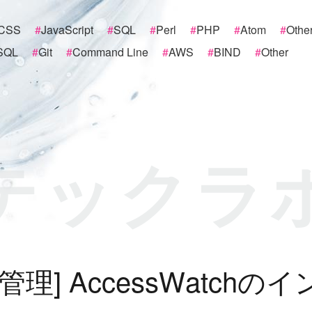
CSS
#
JavaScript
#
SQL
#
Perl
#
PHP
#
Atom
#
Othe
SQL
#
Git
#
Command Line
#
AWS
#
BIND
#
Other
テックラ
管
理
]
A
c
c
e
s
s
W
a
t
c
h
の
イ