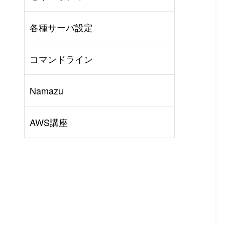
AWS
#
BIND
#
Other
各種サーバ設定
コマンドライン
Namazu
AWS講座