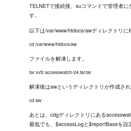
TELNETで接続後、suコマンドで管理者
す。
以下は/var/www/htdocs/awディレク
ファイルを解凍します。
解凍後はawというディレクトリが作成さ
あとは、cdgディレクトリにあるaccessw
最低でも、$accessLogと$reportBas