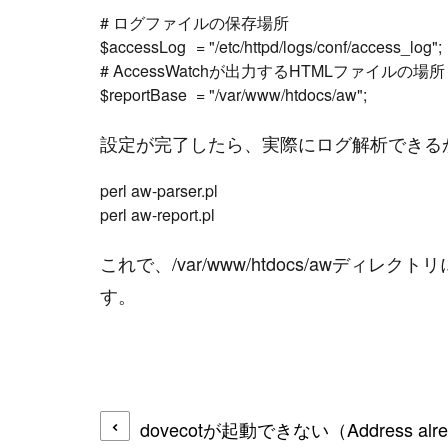
# ログファイルの保存場所

$accessLog	= "/etc/httpd/logs/conf/access_log";

# AccessWatchが出力するHTMLファイルの場所

設定が完了したら、実際にログ解析できる
perl aw-parser.pl

これで、/var/www/htdocs/awディレク
す。
#
Visual Studio Code
dovecotが起動できない（Address alrea