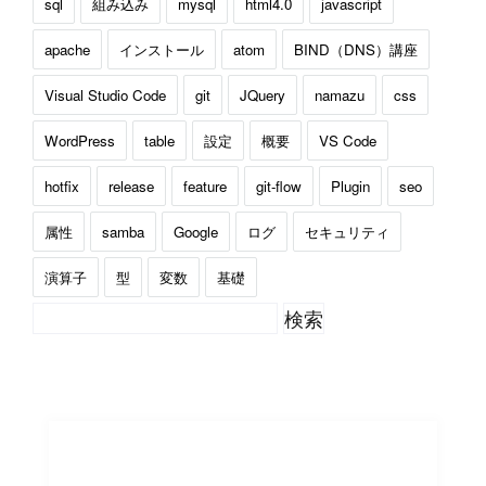
sql
組み込み
mysql
html4.0
javascript
apache
インストール
atom
BIND（DNS）講座
Visual Studio Code
git
JQuery
namazu
css
WordPress
table
設定
概要
VS Code
hotfix
release
feature
git-flow
Plugin
seo
属性
samba
Google
ログ
セキュリティ
演算子
型
変数
基礎