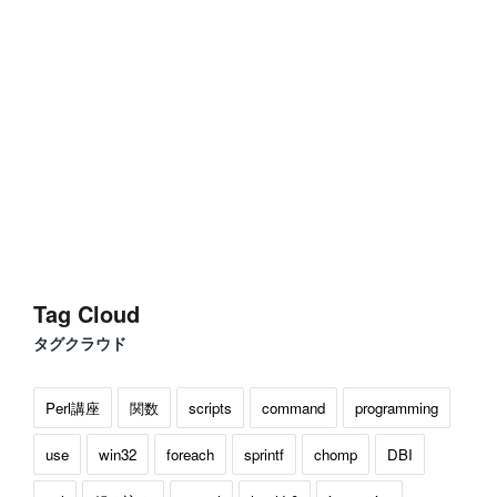
Tag Cloud
タグクラウド
Perl講座
関数
scripts
command
programming
use
win32
foreach
sprintf
chomp
DBI