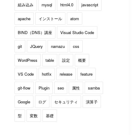
組み込み
mysql
html4.0
javascript
apache
インストール
atom
BIND（DNS）講座
Visual Studio Code
git
JQuery
namazu
css
WordPress
table
設定
概要
VS Code
hotfix
release
feature
git-flow
Plugin
seo
属性
samba
Google
ログ
セキュリティ
演算子
型
変数
基礎