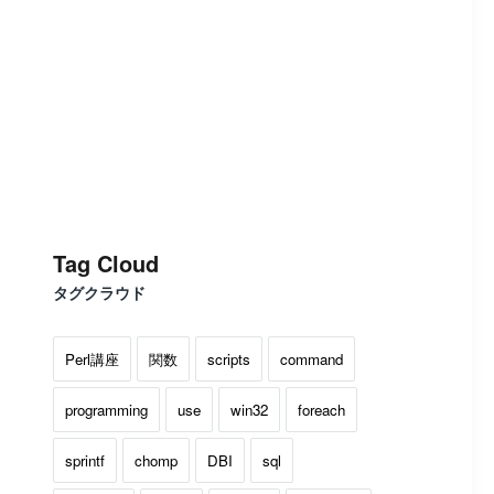
Tag Cloud
タグクラウド
Perl講座
関数
scripts
command
programming
use
win32
foreach
sprintf
chomp
DBI
sql