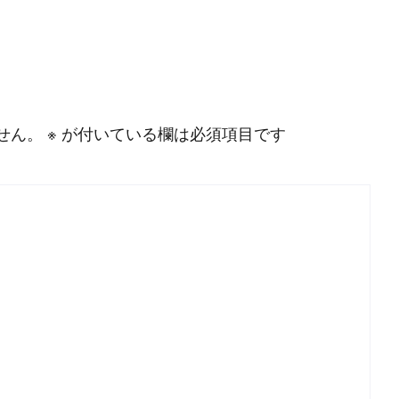
せん。
※
が付いている欄は必須項目です
P
r
o
g
r
a
m
m
i
n
g
L
a
n
g
u
a
g
e
#
HTML CSS
#
JavaScript
#
SQL
#
Pe
S
e
r
v
e
r
S
i
d
e
#
Other