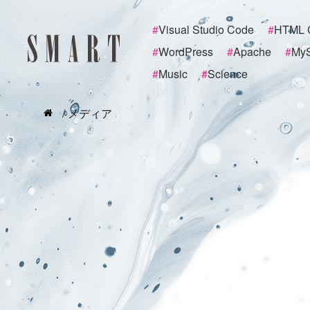
#
Visual Studio Code
#
HTML 
#
WordPress
#
Apache
#
My
#
Music
#
Science
/ メディア