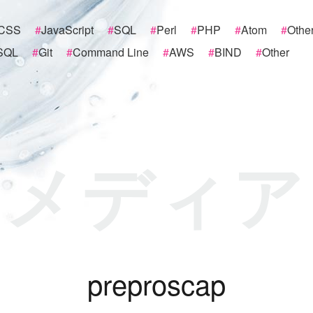
CSS
#
JavaScript
#
SQL
#
Perl
#
PHP
#
Atom
#
Othe
SQL
#
Git
#
Command Line
#
AWS
#
BIND
#
Other
メディア
p
r
e
p
r
o
s
c
a
p