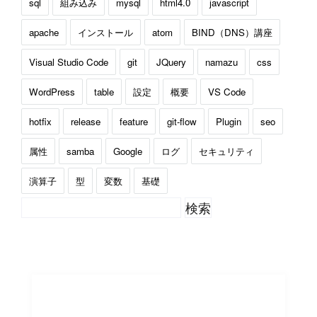
sql
組み込み
mysql
html4.0
javascript
apache
インストール
atom
BIND（DNS）講座
Visual Studio Code
git
JQuery
namazu
css
WordPress
table
設定
概要
VS Code
hotfix
release
feature
git-flow
Plugin
seo
属性
samba
Google
ログ
セキュリティ
演算子
型
変数
基礎