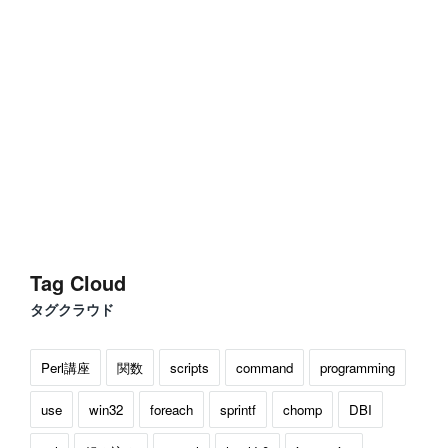
Tag Cloud
タグクラウド
Perl講座
関数
scripts
command
programming
use
win32
foreach
sprintf
chomp
DBI