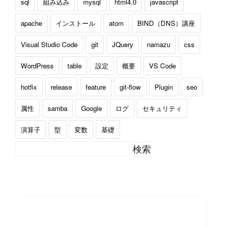
sql
組み込み
mysql
html4.0
javascript
apache
インストール
atom
BIND（DNS）講座
Visual Studio Code
git
JQuery
namazu
css
WordPress
table
設定
概要
VS Code
hotfix
release
feature
git-flow
Plugin
seo
属性
samba
Google
ログ
セキュリティ
演算子
型
変数
基礎