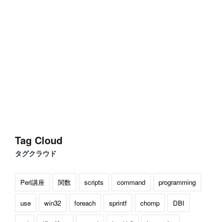
Tag Cloud
タグクラウド
Perl講座
関数
scripts
command
programming
use
win32
foreach
sprintf
chomp
DBI