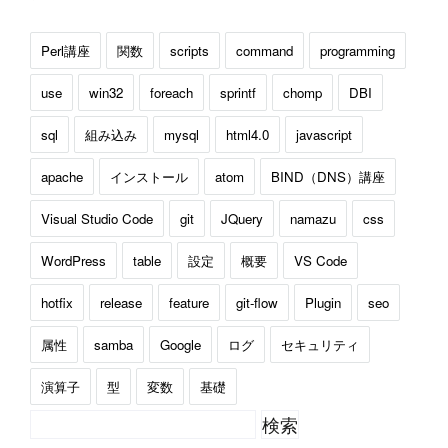
Perl講座
関数
scripts
command
programming
use
win32
foreach
sprintf
chomp
DBI
sql
組み込み
mysql
html4.0
javascript
apache
インストール
atom
BIND（DNS）講座
Visual Studio Code
git
JQuery
namazu
css
WordPress
table
設定
概要
VS Code
hotfix
release
feature
git-flow
Plugin
seo
属性
samba
Google
ログ
セキュリティ
演算子
型
変数
基礎